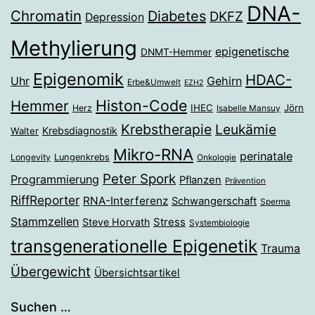
DNA-
Chromatin
Diabetes
DKFZ
Depression
Methylierung
epigenetische
DNMT-Hemmer
Epigenomik
HDAC-
Gehirn
Uhr
Erbe&Umwelt
EZH2
Histon-Code
Hemmer
IHEC
Jörn
Herz
Isabelle Mansuy
Krebstherapie
Leukämie
Krebsdiagnostik
Walter
Mikro-RNA
perinatale
Longevity
Lungenkrebs
Onkologie
Peter Spork
Programmierung
Pflanzen
Prävention
RiffReporter
RNA-Interferenz
Schwangerschaft
Sperma
Stammzellen
Stress
Steve Horvath
Systembiologie
transgenerationelle Epigenetik
Trauma
Übergewicht
Übersichtsartikel
Suchen …