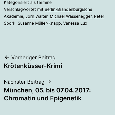
Kategorisiert als
termine
Verschlagwortet mit
Berlin-Brandenburgische
Akademie
,
Jörn Walter
,
Michael Wassenegger
,
Peter
Spork
,
Susanne Müller-Knapp
,
Vanessa Lux
Beitragsnavigation
Vorheriger Beitrag
Krötenküsser-Krimi
Nächster Beitrag
München, 05. bis 07.04.2017:
Chromatin und Epigenetik