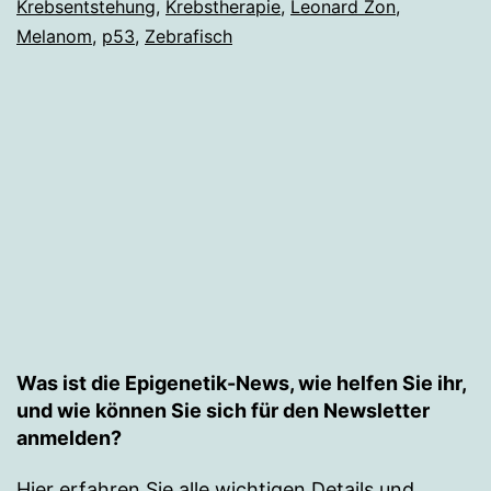
Krebsentstehung
,
Krebstherapie
,
Leonard Zon
,
Melanom
,
p53
,
Zebrafisch
Was ist die Epigenetik-News, wie helfen Sie ihr,
und wie können Sie sich für den Newsletter
anmelden?
Hier erfahren Sie alle wichtigen Details und