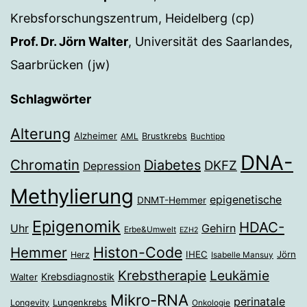
Krebsforschungszentrum, Heidelberg (cp)
Prof. Dr. Jörn Walter
, Universität des Saarlandes,
Saarbrücken (jw)
Schlagwörter
Alterung
Alzheimer
Brustkrebs
AML
Buchtipp
DNA-
Chromatin
Diabetes
DKFZ
Depression
Methylierung
epigenetische
DNMT-Hemmer
Epigenomik
HDAC-
Gehirn
Uhr
Erbe&Umwelt
EZH2
Histon-Code
Hemmer
IHEC
Jörn
Herz
Isabelle Mansuy
Krebstherapie
Leukämie
Krebsdiagnostik
Walter
Mikro-RNA
perinatale
Longevity
Lungenkrebs
Onkologie