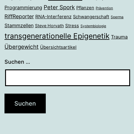
Peter Spork
Programmierung
Pflanzen
Prävention
RiffReporter
RNA-Interferenz
Schwangerschaft
Sperma
Stammzellen
Stress
Steve Horvath
Systembiologie
transgenerationelle Epigenetik
Trauma
Übergewicht
Übersichtsartikel
Suchen …