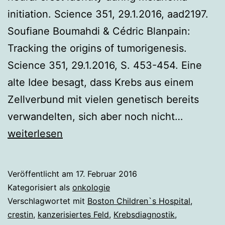
initiation. Science 351, 29.1.2016, aad2197.
Soufiane Boumahdi & Cédric Blanpain:
Tracking the origins of tumorigenesis.
Science 351, 29.1.2016, S. 453-454. Eine
alte Idee besagt, dass Krebs aus einem
Zellverbund mit vielen genetisch bereits
Paradig
verwandelten, sich aber noch nicht…
in
weiterlesen
der
Krebsfor
Veröffentlicht am
17. Februar 2016
Kategorisiert als
onkologie
Verschlagwortet mit
Boston Children`s Hospital
,
crestin
,
kanzerisiertes Feld
,
Krebsdiagnostik
,