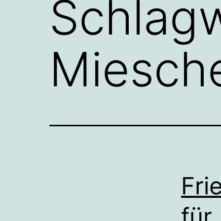
Schlag
Miesche
Fri
für