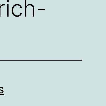
rich-
s