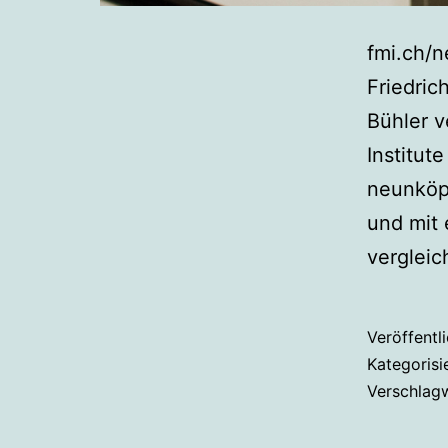
fmi.ch/n
Friedric
Bühler v
Institut
neunköpf
und mit
vergleic
Veröffentl
Kategorisi
Verschlag