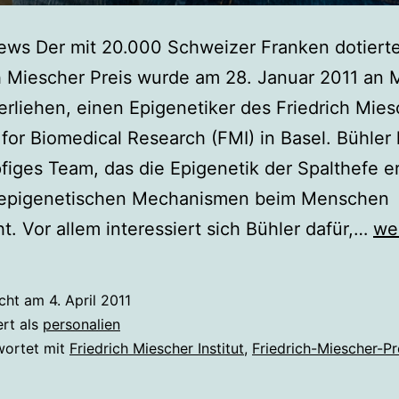
ews Der mit 20.000 Schweizer Franken dotiert
h Miescher Preis wurde am 28. Januar 2011 an 
erliehen, einen Epigenetiker des Friedrich Mies
e for Biomedical Research (FMI) in Basel. Bühler l
iges Team, das die Epigenetik der Spalthefe e
 epigenetischen Mechanismen beim Menschen
Fri
ht. Vor allem interessiert sich Bühler dafür,…
we
Mi
Pre
icht am
4. April 2011
für
ert als
personalien
Ma
wortet mit
Friedrich Miescher Institut
,
Friedrich-Miescher-Pr
Bü