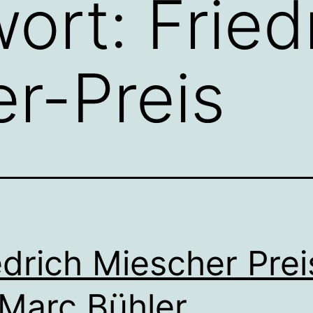
wort:
Fried
r-Preis
edrich Miescher Prei
 Marc Bühler