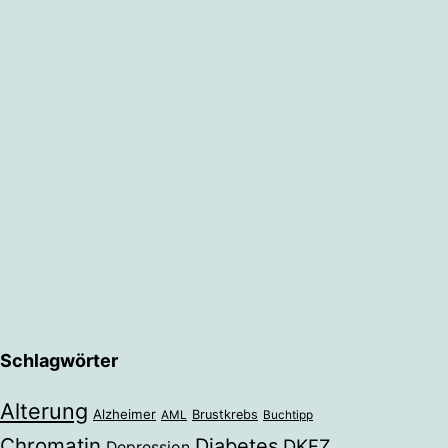
Schlagwörter
Alterung
Alzheimer
Brustkrebs
AML
Buchtipp
Chromatin
Diabetes
DKFZ
Depression