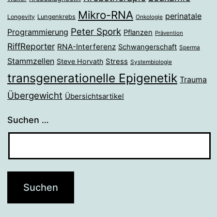
Mikro-RNA
perinatale
Longevity
Lungenkrebs
Onkologie
Peter Spork
Programmierung
Pflanzen
Prävention
RiffReporter
RNA-Interferenz
Schwangerschaft
Sperma
Stammzellen
Stress
Steve Horvath
Systembiologie
transgenerationelle Epigenetik
Trauma
Übergewicht
Übersichtsartikel
Suchen …