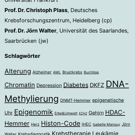
Prof. Dr. Christoph Plass
, Deutsches
Krebsforschungszentrum, Heidelberg (cp)
Prof. Dr. Jörn Walter
, Universität des Saarlandes,
Saarbrücken (jw)
Schlagwörter
Alterung
Alzheimer
Brustkrebs
AML
Buchtipp
DNA-
Chromatin
Diabetes
DKFZ
Depression
Methylierung
epigenetische
DNMT-Hemmer
Epigenomik
HDAC-
Gehirn
Uhr
Erbe&Umwelt
EZH2
Histon-Code
Hemmer
IHEC
Jörn
Herz
Isabelle Mansuy
Krebstherapie
Leukämie
Krebsdiagnostik
Walter