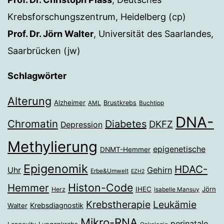
Krebsforschungszentrum, Heidelberg (cp)
Prof. Dr. Jörn Walter
, Universität des Saarlandes,
Saarbrücken (jw)
Schlagwörter
Alterung
Alzheimer
Brustkrebs
AML
Buchtipp
DNA-
Chromatin
Diabetes
DKFZ
Depression
Methylierung
epigenetische
DNMT-Hemmer
Epigenomik
HDAC-
Gehirn
Uhr
Erbe&Umwelt
EZH2
Histon-Code
Hemmer
IHEC
Jörn
Herz
Isabelle Mansuy
Krebstherapie
Leukämie
Krebsdiagnostik
Walter
Mikro-RNA
perinatale