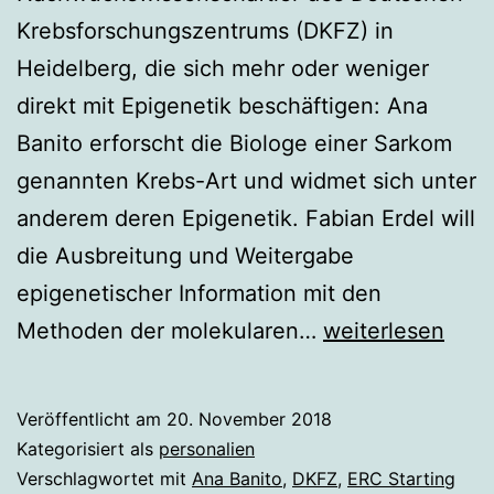
Krebsforschungszentrums (DKFZ) in
Heidelberg, die sich mehr oder weniger
direkt mit Epigenetik beschäftigen: Ana
Banito erforscht die Biologe einer Sarkom
genannten Krebs-Art und widmet sich unter
anderem deren Epigenetik. Fabian Erdel will
die Ausbreitung und Weitergabe
epigenetischer Information mit den
Ana
Methoden der molekularen…
weiterlesen
Banito,
Fabian
Veröffentlicht am
20. November 2018
Erdel,
Kategorisiert als
personalien
Moritz
Verschlagwortet mit
Ana Banito
,
DKFZ
,
ERC Starting