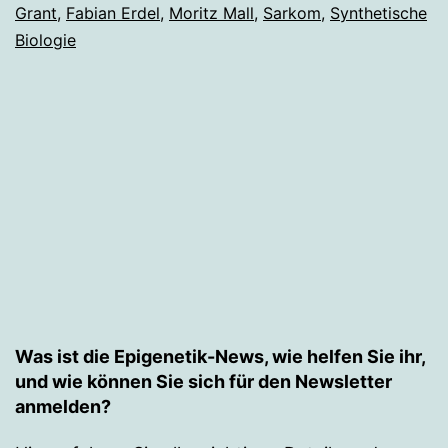
Grant
,
Fabian Erdel
,
Moritz Mall
,
Sarkom
,
Synthetische
Mall
Biologie
Was ist die Epigenetik-News, wie helfen Sie ihr,
und wie können Sie sich für den Newsletter
anmelden?