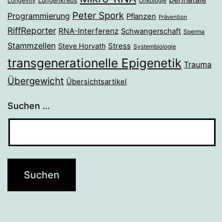
Longevity
Lungenkrebs
Onkologie
Peter Spork
Programmierung
Pflanzen
Prävention
RiffReporter
RNA-Interferenz
Schwangerschaft
Sperma
Stammzellen
Stress
Steve Horvath
Systembiologie
transgenerationelle Epigenetik
Trauma
Übergewicht
Übersichtsartikel
Suchen …