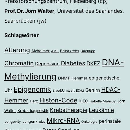
Krebsforschungszentrum, Heidelberg (cp)
Prof. Dr. Jörn Walter
, Universität des Saarlandes,
Saarbrücken (jw)
Schlagwörter
Alterung
Alzheimer
Brustkrebs
AML
Buchtipp
DNA-
Chromatin
Diabetes
DKFZ
Depression
Methylierung
epigenetische
DNMT-Hemmer
Epigenomik
HDAC-
Gehirn
Uhr
Erbe&Umwelt
EZH2
Histon-Code
Hemmer
IHEC
Jörn
Herz
Isabelle Mansuy
Krebstherapie
Leukämie
Krebsdiagnostik
Walter
Mikro-RNA
perinatale
Longevity
Lungenkrebs
Onkologie