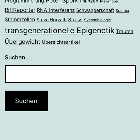
Peter Spork
Programmierung
Pflanzen
Prävention
RiffReporter
RNA-Interferenz
Schwangerschaft
Sperma
Stammzellen
Stress
Steve Horvath
Systembiologie
transgenerationelle Epigenetik
Trauma
Übergewicht
Übersichtsartikel
Suchen …