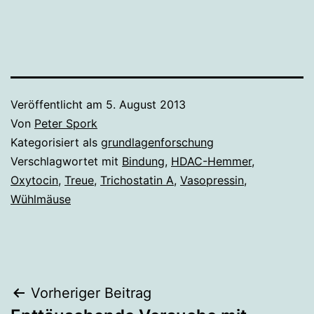
Veröffentlicht am
5. August 2013
Von
Peter Spork
Kategorisiert als
grundlagenforschung
Verschlagwortet mit
Bindung
,
HDAC-Hemmer
,
Oxytocin
,
Treue
,
Trichostatin A
,
Vasopressin
,
Wühlmäuse
Beitragsnavigation
Vorheriger Beitrag