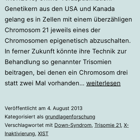
Genetikern aus den USA und Kanada
gelang es in Zellen mit einem überzähligen
Chromosom 21 jeweils eines der
Chromosomen epigenetisch abzuschalten.
In ferner Zukunft könnte ihre Technik zur
Behandlung so genannter Trisomien
beitragen, bei denen ein Chromosom drei
Wird
statt zwei Mal vorhanden…
weiterlesen
Down-
Syndrom
Veröffentlicht am
4. August 2013
einst
Kategorisiert als
grundlagenforschung
heilbar?
Verschlagwortet mit
Down-Syndrom
,
Trisomie 21
,
X-
Inaktivierung
,
XIST