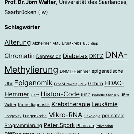
Prof. Dr. Jörn Walter
, Universität des Saarlandes,
Saarbrücken (jw)
Schlagwörter
Alterung
Alzheimer
Brustkrebs
AML
Buchtipp
DNA-
Chromatin
Diabetes
DKFZ
Depression
Methylierung
epigenetische
DNMT-Hemmer
Epigenomik
HDAC-
Gehirn
Uhr
Erbe&Umwelt
EZH2
Histon-Code
Hemmer
IHEC
Jörn
Herz
Isabelle Mansuy
Krebstherapie
Leukämie
Krebsdiagnostik
Walter
Mikro-RNA
perinatale
Longevity
Lungenkrebs
Onkologie
Peter Spork
Programmierung
Pflanzen
Prävention