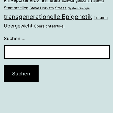
RiffReporter
RNA-Interferenz
Schwangerschaft
Sperma
Stammzellen
Stress
Steve Horvath
Systembiologie
transgenerationelle Epigenetik
Trauma
Übergewicht
Übersichtsartikel
Suchen …