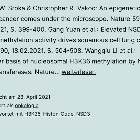
W. Sroka & Christopher R. Vakoc: An epigenetic
 cancer comes under the microscope. Nature 59
21, S. 399-400. Gang Yuan et al.: Elevated NS
methylation activity drives squamous cell lung 
90, 18.02.2021, S. 504-508. Wangqiu Li et al.:
ar basis of nucleosomal H3K36 methylation by
Epigenetisches
ransferases. Nature…
weiterlesen
Enzym
im
icht am
28. April 2021
Zentrum
ert als
onkologie
der
wortet mit
H3K36
,
Histon-Code
,
NSD3
Krebs-
Entstehung