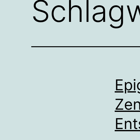
Schlag
Epi
Zen
Ent