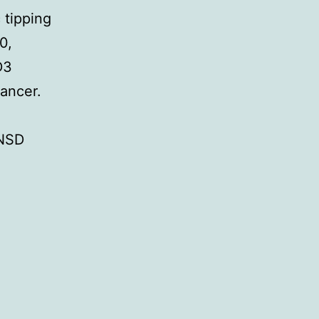
 tipping
0,
D3
cancer.
 NSD