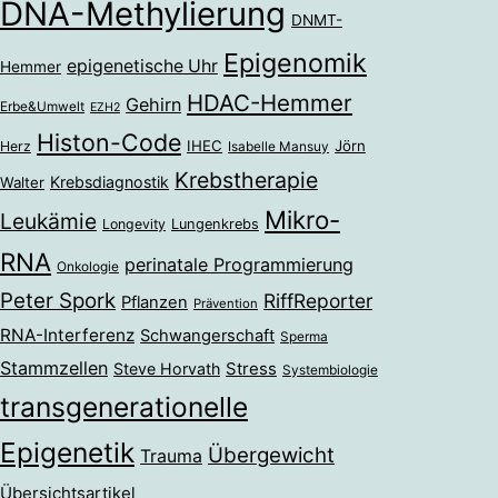
DNA-Methylierung
DNMT-
Epigenomik
epigenetische Uhr
Hemmer
HDAC-Hemmer
Gehirn
Erbe&Umwelt
EZH2
Histon-Code
IHEC
Jörn
Herz
Isabelle Mansuy
Krebstherapie
Krebsdiagnostik
Walter
Mikro-
Leukämie
Longevity
Lungenkrebs
RNA
perinatale Programmierung
Onkologie
Peter Spork
RiffReporter
Pflanzen
Prävention
RNA-Interferenz
Schwangerschaft
Sperma
Stammzellen
Stress
Steve Horvath
Systembiologie
transgenerationelle
Epigenetik
Übergewicht
Trauma
Übersichtsartikel