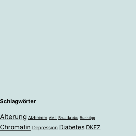
Schlagwörter
Alterung
Alzheimer
Brustkrebs
AML
Buchtipp
Chromatin
Diabetes
DKFZ
Depression