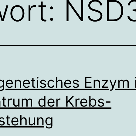
wort:
NSD
genetisches Enzym 
trum der Krebs-
stehung