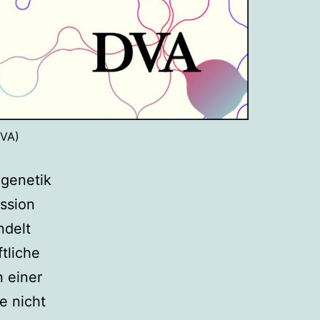
DVA)
igenetik
ussion
ndelt
tliche
n einer
e nicht