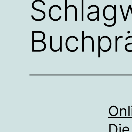
Schlagw
Buchprä
Onl
Die