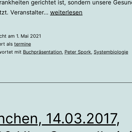
ankheiten gerichtet ist, sondern unsere Gesun
Online,
tzt. Veranstalter…
weiterlesen
20.5.2021,
19
icht am
1. Mai 2021
Uhr:
ert als
termine
Die
wortet mit
Buchpräsentation
,
Peter Spork
,
Systembiologie
Vermessung
des
Lebens
chen, 14.03.2017,