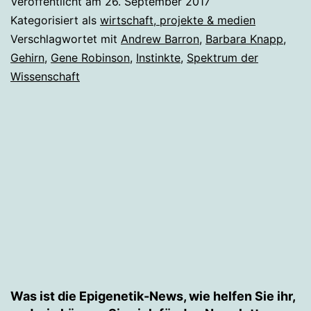
Veröffentlicht am
26. September 2017
erlernten
Kategorisiert als
wirtschaft, projekte & medien
Verhalten
Verschlagwortet mit
Andrew Barron
,
Barbara Knapp
,
Gehirn
,
Gene Robinson
,
Instinkte
,
Spektrum der
Wissenschaft
Was ist die Epigenetik-News, wie helfen Sie ihr,