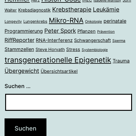
IHEC
Jörn
Herz
Isabelle Mansuy
Krebstherapie
Leukämie
Krebsdiagnostik
Walter
Mikro-RNA
perinatale
Longevity
Lungenkrebs
Onkologie
Peter Spork
Programmierung
Pflanzen
Prävention
RiffReporter
RNA-Interferenz
Schwangerschaft
Sperma
Stammzellen
Stress
Steve Horvath
Systembiologie
transgenerationelle Epigenetik
Trauma
Übergewicht
Übersichtsartikel
Suchen …