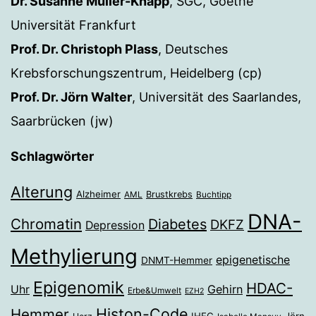
Dr. Susanne Müller-Knapp
, SGC, Goethe
Universität Frankfurt
Prof. Dr. Christoph Plass
, Deutsches
Krebsforschungszentrum, Heidelberg (cp)
Prof. Dr. Jörn Walter
, Universität des Saarlandes,
Saarbrücken (jw)
Schlagwörter
Alterung
Alzheimer
Brustkrebs
AML
Buchtipp
DNA-
Chromatin
Diabetes
DKFZ
Depression
Methylierung
epigenetische
DNMT-Hemmer
Epigenomik
HDAC-
Gehirn
Uhr
Erbe&Umwelt
EZH2
Histon-Code
Hemmer