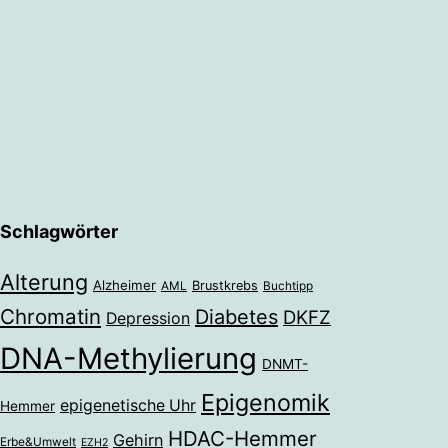
Schlagwörter
Alterung
Alzheimer
Brustkrebs
AML
Buchtipp
Chromatin
Diabetes
DKFZ
Depression
DNA-Methylierung
DNMT-
Epigenomik
epigenetische Uhr
Hemmer
HDAC-Hemmer
Gehirn
Erbe&Umwelt
EZH2