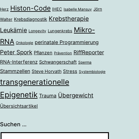
Histon-Code
IHEC
Jörn
Herz
Isabelle Mansuy
Krebstherapie
Krebsdiagnostik
Walter
Mikro-
Leukämie
Longevity
Lungenkrebs
RNA
perinatale Programmierung
Onkologie
Peter Spork
RiffReporter
Pflanzen
Prävention
RNA-Interferenz
Schwangerschaft
Sperma
Stammzellen
Stress
Steve Horvath
Systembiologie
transgenerationelle
Epigenetik
Übergewicht
Trauma
Übersichtsartikel
Suchen …