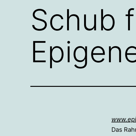
Schub f
Epigene
www.epi
Das Rah