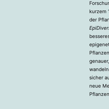
Forschu
kurzem 1
der Pfla
EpiDiver
bessere
epigenet
Pflanzen
genauer,
wandeln
sicher a
neue Met
Pflanze