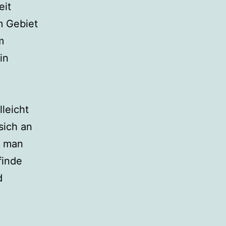
eit
m Gebiet
m
in
leicht
sich an
e man
finde
d