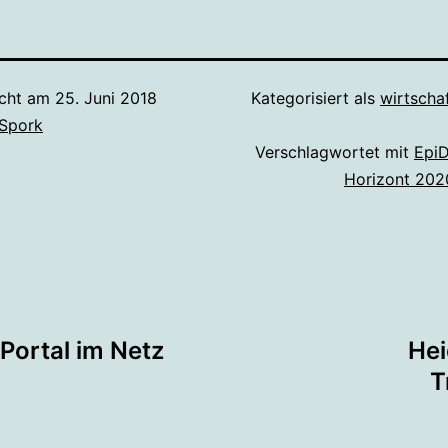
icht am
25. Juni 2018
Kategorisiert als
wirtschaf
 Spork
Verschlagwortet mit
EpiD
Horizont 202
tion
Portal im Netz
Hei
T